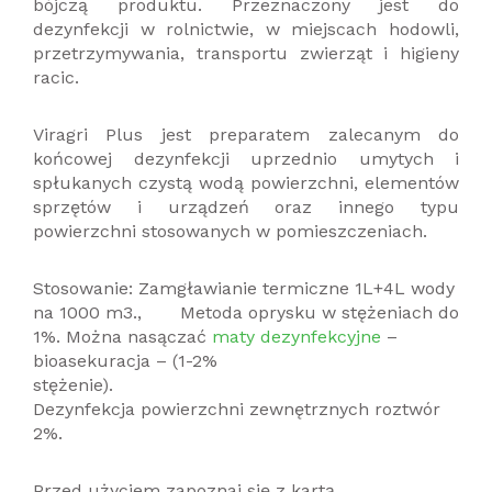
bójczą produktu. Przeznaczony jest do
dezynfekcji w rolnictwie, w miejscach hodowli,
przetrzymywania, transportu zwierząt i higieny
racic.
Viragri Plus jest preparatem zalecanym do
końcowej dezynfekcji uprzednio umytych i
spłukanych czystą wodą powierzchni, elementów
sprzętów i urządzeń oraz innego typu
powierzchni stosowanych w pomieszczeniach.
Stosowanie: Zamgławianie termiczne 1L+4L wody
na 1000 m3., Metoda oprysku w stężeniach do
1%.
Można nasączać
maty dezynfekcyjne
–
bioasekuracja – (1-2%
stężenie).
Dezynfekcja powierzchni zewnętrznych roztwór
2%.
Przed użyciem zapoznaj się z kartą