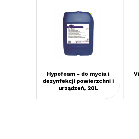
Hypofoam - do mycia i
V
dezynfekcji powierzchni i
urządzeń, 20L