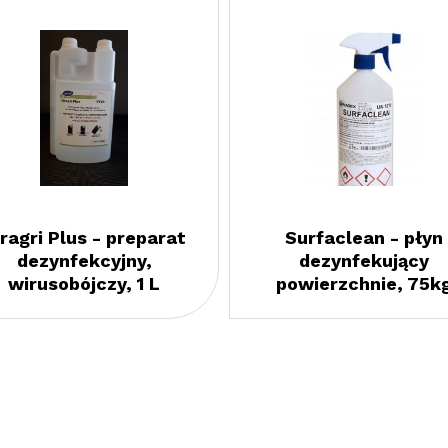
iragri Plus - preparat
Surfaclean - płyn
dezynfekcyjny,
dezynfekujący
wirusobójczy, 1 L
powierzchnie, 75k