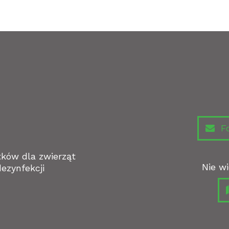
Fo
tków dla zwierząt
Nie wi
ezynfekcji