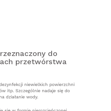
przeznaczony do
dach przetwórstwa
zynfekcji niewielkich powierzchni
w itp. Szczególnie nadaje się do
na działanie wody.
 się w formie nierozcieńczonej.