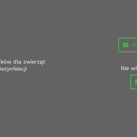
Fo
tków dla zwierząt
Nie wi
ezynfekcji