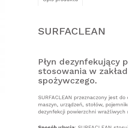
SURFACLEAN
Płyn dezynfekujący 
stosowania w zakła
spożywczego.
SURFACLEAN przeznaczony jest do de
maszyn, urządzeń, stołów, pojemnikó
dezynfekcji powierzchni wrażliwych 
Sposób użycia
: SURFACLEAN stosuje