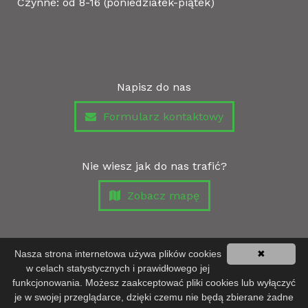
Czynne: od 8-16 (poniedziałek-piątek)
Napisz do nas
Formularz kontaktowy
Nie wiesz jak do nas trafić?
Zobacz mapę
Nasza strona internetowa używa plików cookies
✖
w celach statystycznych i prawidłowego jej
Projekt i wykonanie
asmedia.pl
. © 2026 ABI -
funkcjonowania. Możesz zaakceptować pliki cookies lub wyłączyć
Innowacyjne metody żywienia zwierząt. Wszystkie
je w swojej przeglądarce, dzięki czemu nie będą zbierane żadne
prawa zastrzeżone.