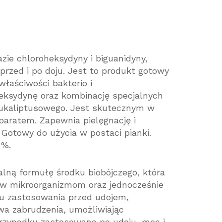
azie chloroheksydyny i biguanidyny,
rzed i po doju. Jest to produkt gotowy
właściwości bakterio i
heksydynę oraz kombinację specjalnych
 eukaliptusowego. Jest skutecznym w
paratem. Zapewnia pielęgnację i
 Gotowy do użycia w postaci pianki.
 %.
lną formułę środku biobójczego, która
iw mikroorganizmom oraz jednocześnie
ku zastosowania przed udojem,
a zabrudzenia, umożliwiając
rzypadku zastosowana po udoju, moc i