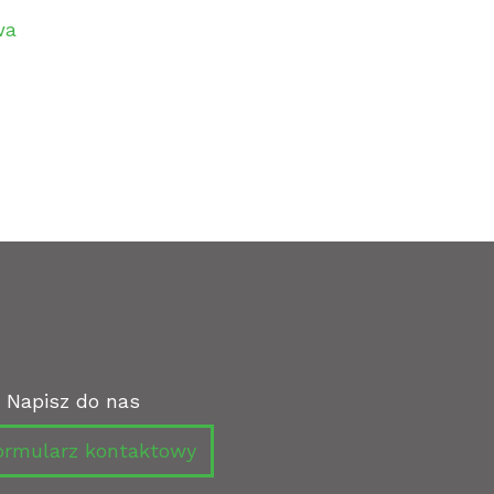
twa
Napisz do nas
rmularz kontaktowy