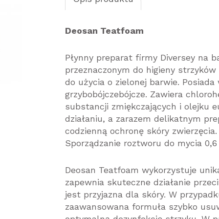
Deosan Teatfoam
Płynny preparat firmy Diversey na b
przeznaczonym do higieny strzyków p
do użycia o zielonej barwie. Posiada 
grzybobójczebójcze. Zawiera chloro
substancji zmiękczających i olejku
działaniu, a zarazem delikatnym pre
codzienną ochronę skóry zwierzęcia.
Sporządzanie roztworu do mycia 0,6
Deosan Teatfoam wykorzystuje unika
zapewnia skuteczne działanie przec
jest przyjazna dla skóry. W przypad
zaawansowana formuła szybko usuw
optymalną dezynfekcję strzyku. W p