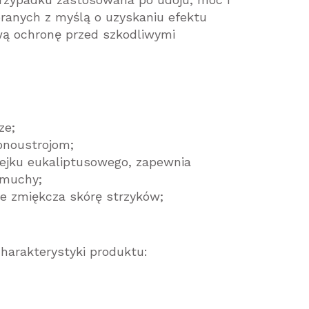
ranych z myślą o uzyskaniu efektu
iwą ochronę przed szkodliwymi
ze;
bnoustrojom;
lejku eukaliptusowego, zapewnia
 muchy;
ie zmiękcza skórę strzyków;
charakterystyki produktu: