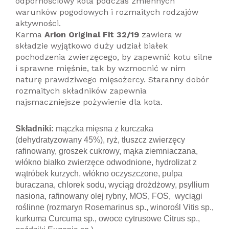
odpornościowy kota podczas zmiennych
warunków pogodowych i rozmaitych rodzajów
aktywności.
Karma
Arion Original Fit 32/19
zawiera w
składzie wyjątkowo duży udział białek
pochodzenia zwierzęcego, by zapewnić kotu silne
i sprawne mięśnie, tak by wzmocnić w nim
naturę prawdziwego mięsożercy. Staranny dobór
rozmaitych składników zapewnia
najsmaczniejsze pożywienie dla kota.
Składniki:
mączka mięsna z kurczaka
(dehydratyzowany 45%), ryż, tłuszcz zwierzęcy
rafinowany, groszek cukrowy, mąka ziemniaczana,
włókno białko zwierzęce odwodnione, hydrolizat z
wątróbek kurzych, włókno oczyszczone, pulpa
buraczana, chlorek sodu, wyciąg drożdżowy, psyllium
nasiona, rafinowany olej rybny, MOS, FOS, wyciągi
roślinne (rozmaryn Rosemarinus sp., winorośl Vitis sp.,
kurkuma Curcuma sp., owoce cytrusowe Citrus sp.,