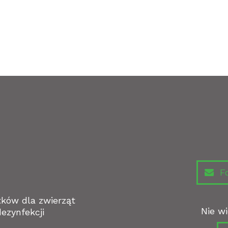
Fo
tków dla zwierząt
Nie wi
ezynfekcji